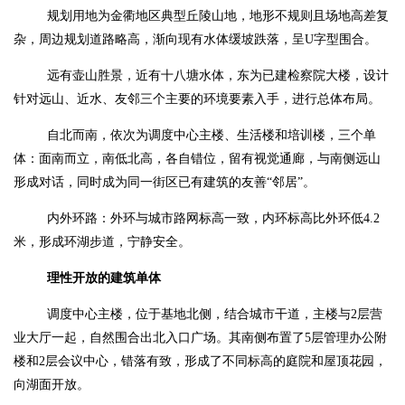
规划用地为金衢地区典型丘陵山地，地形不规则且场地高差复
杂，周边规划道路略高，渐向现有水体缓坡跌落，呈U字型围合。
远有壶山胜景，近有十八塘水体，东为已建检察院大楼，设计
针对远山、近水、友邻三个主要的环境要素入手，进行总体布局。
自北而南，依次为调度中心主楼、生活楼和培训楼，三个单
体：面南而立，南低北高，各自错位，留有视觉通廊，与南侧远山
形成对话，同时成为同一街区已有建筑的友善“邻居”。
内外环路：外环与城市路网标高一致，内环标高比外环低4.2
米，形成环湖步道，宁静安全。
理性开放的建筑单体
调度中心主楼，位于基地北侧，结合城市干道，主楼与2层营
业大厅一起，自然围合出北入口广场。其南侧布置了
5
层管理办公附
楼和
2
层会议中心，错落有致，形成了不同标高的庭院和屋顶花园，
向湖面开放。