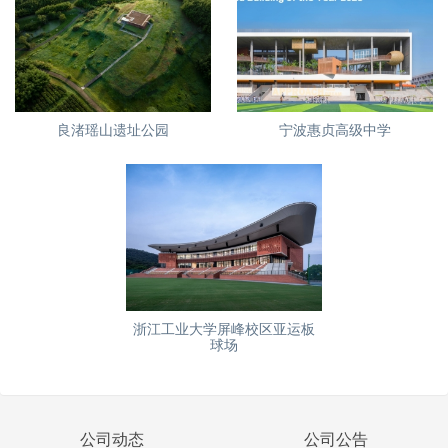
良渚瑶山遗址公园
宁波惠贞高级中学
浙江工业大学屏峰校区亚运板
球场
公司动态
公司公告