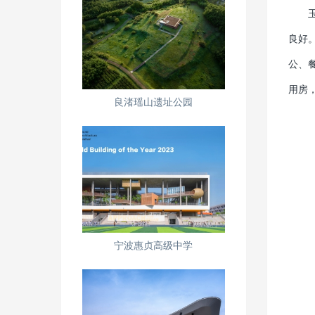
良好
公、
用房
良渚瑶山遗址公园
宁波惠贞高级中学