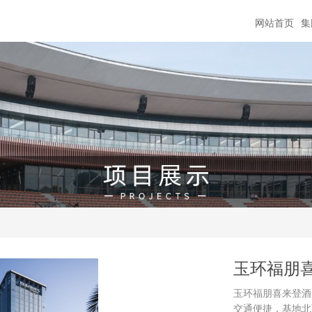
网站首页
集
玉环福朋
玉环福朋喜来登酒
交通便捷，基地北